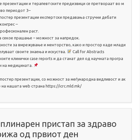
те презентации и терапевтските предизвици се претвораат во м
 во периодот 3–
ни и постер презентации експертски предавања стручни дебати
 конгрес –
професионален раст.
а, а секое прашање – можност за напредок.
ности за вмрежување и менторство, како и простор каде млади
елуваат своите знаења и искуства.
Call for Abstracts
воите клинички case reports и да станат дел од научната програ
и на медицината.
 постер презентации, со можност за меѓународна видливост и ак
а нашата web страна https://icrc.mld.mk/
плинарен пристап за здраво
рижа од првиот ден