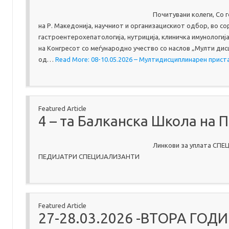
Почитувани колеги, Со 
на Р. Македонија, научниот и организацискиот одбор, во со
гастроентерохепатологија, нутриција, клиничка имунологи
на Конгресот со меѓународно учество со наслов „Мулти ди
од…
Read More: 08-10.05.2026 – Мултидисциплинарен прис
Featured Article
4 – та Балканска Школа на 
Линкови за уплата С
ПЕДИЈАТРИ СПЕЦИЈАЛИЗАНТИ
Featured Article
27-28.03.2026 -ВТОРА ГО