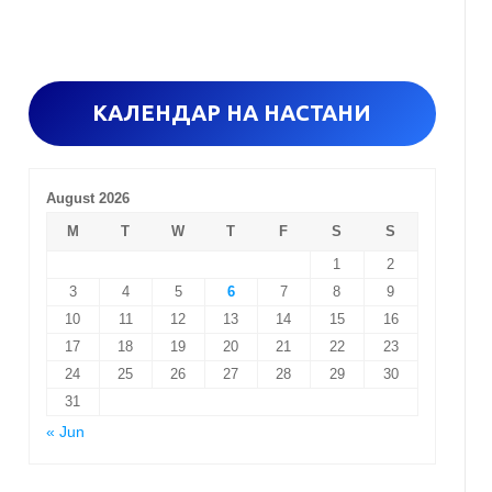
o
r
:
КАЛЕНДАР НА НАСТАНИ
August 2026
M
T
W
T
F
S
S
1
2
3
4
5
6
7
8
9
10
11
12
13
14
15
16
17
18
19
20
21
22
23
24
25
26
27
28
29
30
31
« Jun