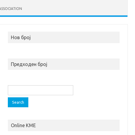
ASSOCIATION
Нов број
Предходен број
S
e
a
r
c
h
Online KME
f