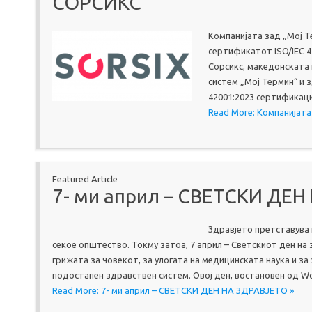
СОРСИКС
Компанијата зад „Мој Те
сертификатот ISO/IEC 4
Сорсикс, македонската 
систем „Мој Термин“ и 
42001:2023 сертификаци
Read More: Компанијат
Featured Article
7- ми април – СВЕТСКИ ДЕ
Здравјето претставува 
секое општество. Токму затоа, 7 април – Светскиот ден на
грижата за човекот, за улогата на медицинската наука и з
подостапен здравствен систем. Овој ден, востановен од Wor
Read More: 7- ми април – СВЕТСКИ ДЕН НА ЗДРАВЈЕТО »