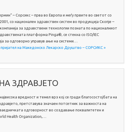
рмин“ – Сорсикс – прва во Европа и меѓу првите во светот со
2001, со национален здравствен систем во продукција Скопје –
компанија за здравствени технологии позната по националниот
здравствената платформа Pinga®, се стекна со ISO/IEC
ја за одговорно управув ање на системи…
а пријател на Македонско Лекарско Друштво – СОРСИКС »
Н НА ЗДРАВЈЕТО
највисока вредност и темел врз кој се гради благосостојбата на
 здравјето, претставува значаен потсетник за важноста на
а заедничката одговорност во создавање поквалитетен и
ld Health Organization,…