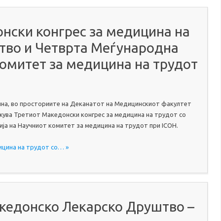
онски конгрес за медицина на
ство и Четврта Меѓународна
омитет за медицина на трудот
дина, во просториите на Деканатот на Медицинскиот факултет
ржува Третиот Македонски конгрес за медицина на трудот со
ја на Научниот комитет за медицина на трудот при ICOH.
дицина на трудот со… »
акедонско Лекарско Друштво –