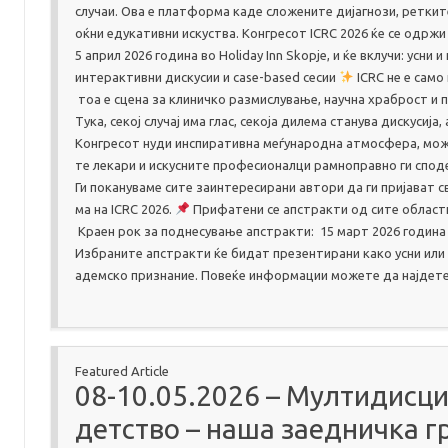
случаи. Ова е платформа каде сложените дијагнози, ретки
оќни едукативни искуства. Конгресот ICRC 2026 ќе се одржи
5 април 2026 година во Holiday Inn Skopje, и ќе вклучи: ус
интерактивни дискусии и case-based сесии
ICRC не е само
тоа е сцена за клиничко размислување, научна храброст и 
Тука, секој случај има глас, секоја дилема станува дискусиј
Конгресот нуди инспиративна меѓународна атмосфера, мож
те лекари и искусните професионалци рамноправно ги спод
Ги покануваме сите заинтересирани автори да ги пријават с
ма на ICRC 2026.
Прифатени се апстракти од сите област
Краен рок за поднесување апстракти: 15 март 2026 година
Избраните апстракти ќе бидат презентирани како усни или
адемско признание. Повеќе информации можете да најдете н
Featured Article
08-10.05.2026 – Мултидисци
детство – наша заедничка г