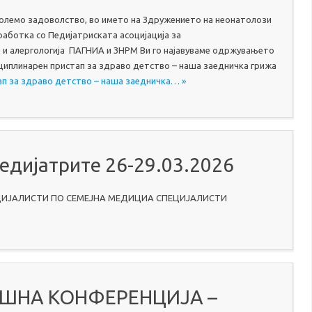
големо задоволство, во името на Здружението на неонатолози
работка со Педијатриската асоцијација за
ја и алергологија ПАГНИА и ЗНРМ Ви го најавуваме одржувањето
сциплинарен пристап за здраво детство – наша заедничка грижа
тап за здраво детство – наша заедничка… »
Педијатрите 26-29.03.2026
ПЕЦИЈАЛИСТИ ПО СЕМЕЈНА МЕДИЦИА СПЕЦИЈАЛИСТИ
ДИШНА КОНФЕРЕНЦИЈА –