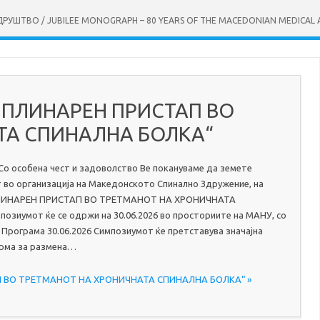
УШТВО / JUBILEE MONOGRAPH – 80 YEARS OF THE MACEDONIAN MEDICAL 
ЦИПЛИНАРЕН ПРИСТАП ВО
ТА СПИНАЛНА БОЛКА“
 особена чест и задоволство Ве покануваме да земете
 во организација на Македонското Спинално Здружение, на
ИНАРЕН ПРИСТАП ВО ТРЕТМАНОТ НА ХРОНИЧНАТА
зиумот ќе се одржи на 30.06.2026 во просториите на МАНУ, со
. Програма 30.06.2026 Симпозиумот ќе претставува значајна
орма за размена…
АП ВО ТРЕТМАНОТ НА ХРОНИЧНАТА СПИНАЛНА БОЛКА“ »