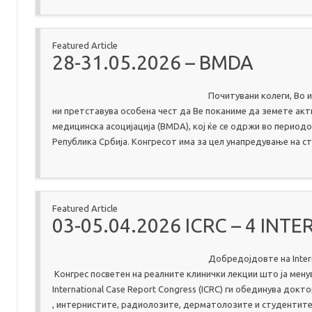
Featured Article
28-31.05.2026 – BMDA
Почитувани колеги, Во 
ни претставува особена чест да Ве поканиме да земете акт
медицинска асоцијација (BMDA), кој ќе се одржи во периодо
Република Србија. Конгресот има за цел унапредување на 
Featured Article
03-05.04.2026 ICRC – 4 IN
Добредојдовте на Intern
Конгрес посветен на реалните клинички лекции што ја мену
International Case Report Congress (ICRC) ги обединува док
, интернистите, радиолозите, дерматолозите и студентите