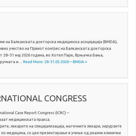
име на Балканската докторска медицинска асоцијација (BMDA),
ивно учество на Првиот конгрес на Балканската докторска
т 28–31 мај 2026 година, во Хотел Парк, Врњачка Бања,
стручната и…
Read More: 28-31.05.2026 – BMDA »
TERNATIONAL CONGRESS
ational Case Report Congress (ICRC) –
ваат медицинската пракса.
торите, лекарите на специјализација, матичните лекари, хирурзите
 по медицина, со цел презентирање и учење од реални клинички