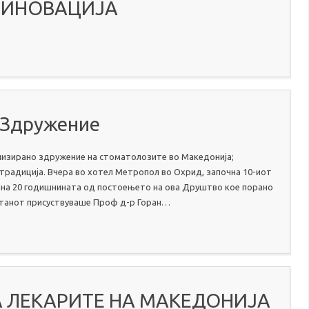
И ИНОВАЦИЈА
 Здружение
низирано здружение на стоматолозите во Македонија;
 традиција. Вчера во хотел Метропол во Охрид, започна 10-иот
ана 20 годишнината од постоењето на ова Друштво кое порано
станот присуствуваше Проф д-р Горан…
А ЛЕКАРИТЕ НА МАКЕДОНИЈА