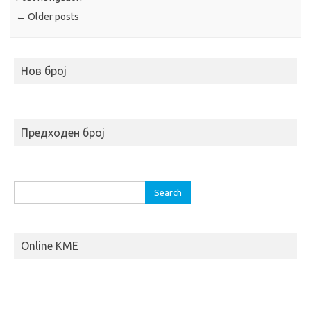
←
Older posts
Нов број
Предходен број
S
e
a
r
Online KME
c
h
f
o