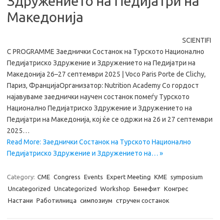
Здружението на Педијатри на
Македонија
SCIENTIFI
C PROGRAMME Заеднички Состанок на Турското Национално
Педијатриско Здружение и Здружението на Педијатри на
Македонија 26–27 септември 2025 | Voco Paris Porte de Clichy,
Париз, ФранцијаОрганизатор: Nutrition Academy Со гордост
најавуваме заеднички научен состанок помеѓу Турското
Национално Педијатриско Здружение и Здружението на
Педијатри на Македонија, кој ќе се одржи на 26 и 27 септември
2025…
Read More: Заеднички Состанок на Турското Национално
Педијатриско Здружение и Здружението на… »
Category:
CME
Congress
Events
Expert Meeting
KME
symposium
Uncategorized
Uncategorized
Workshop
Бенефит
Конгрес
Настани
Работилница
симпозиум
стручен состанок