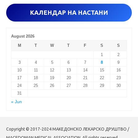
r
КАЛЕНДАР НА НАСТАНИ
:
August 2026
M
T
W
T
F
S
S
1
2
3
4
5
6
7
8
9
10
11
12
13
14
15
16
17
18
19
20
21
22
23
24
25
26
27
28
29
30
31
« Jun
Copyright © 2017-2024 МАКЕДОНСКО ЛЕКАРСКО ДРУШТВО /
MACEDONIAN MEDICAL ASSOCIATION. All rights reserved.