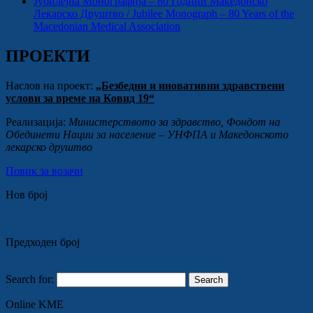
Јубилејна Монографија – 80 Години Македонско
Лекарско Друштво / Jubilee Monograph – 80 Years of the
Macedonian Medical Association
ПРОЕКТИ
Наслов на проект:
„Безбедни и иновативни здравствени
услови за време на Ковид 19“
Реализација:
Министерството за здравство, Фондот на
Обединети Нации за население – УНФПА и Македонското
лекарско друштво
Повик за возачи
Нов број
Предходен број
Search for:
Online KME