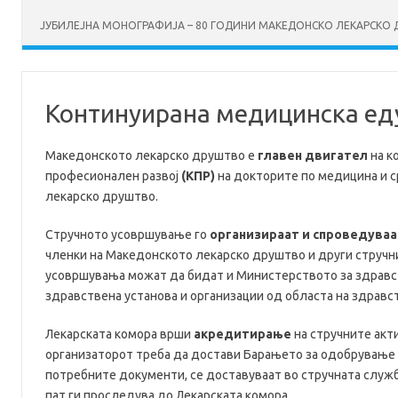
ЈУБИЛЕЈНА МОНОГРАФИЈА – 80 ГОДИНИ МАКЕДОНСКО ЛЕКАРСКО ДР
Континуирана медицинска ед
Македонското лекарско друштво е
главен двигател
на к
професионален развој
(КПР)
на докторите по медицина и с
лекарско друштво.
Стручното усовршување го
организираат и спроведуваа
членки на Македонското лекарско друштво и други стручни
усовршувања можат да бидат и Министерството за здравст
здравствена установа и организации од областа на здравс
Лекарската комора врши
акредитирање
на стручните акт
организаторот треба да достави Барањето за одобрување 
потребните документи, се доставуваат во стручната служ
пат ги проследува до Лекарската комора.