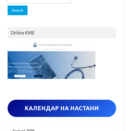
e
a
r
c
h
Online KME
f
o
r
:
КАЛЕНДАР НА НАСТАНИ
August 2026