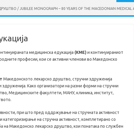
УШТВО / JUBILEE MONOGRAPH – 80 YEARS OF THE MACEDONIAN MEDICAL 
укација
онтинуираната медицинска едукација
(КМЕ)
и континуираниот
родните професии, кои се активни членови во Македонско
т
Македонското лекарско друштво, стручни здруженија
 здруженија. Како организатори на разни форми на стручни
во, Медицинските факултети, МАНУ, клиника, институт,
твото.
ивности, при што пред оддржување на стручната активност
и категоризирање на стручна активност, комплетирано со
ба на Македонско лекарско друштво, кои понатака по службен