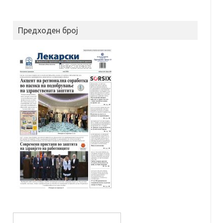
Предходен број
S