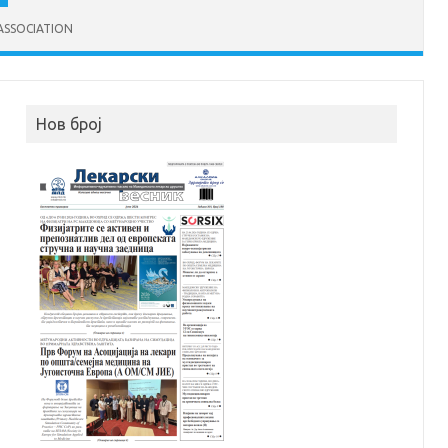
ASSOCIATION
Нов број