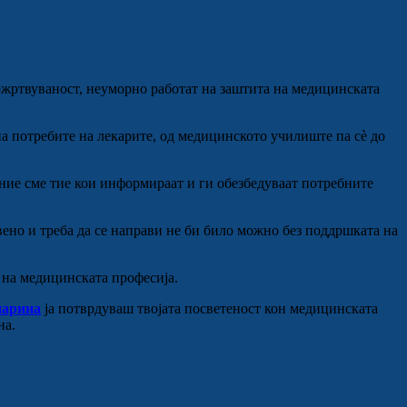
ожртвуваност, неуморно работат на заштита на медицинската
а потребите на лекарите, од медицинското училиште па сè до
 ние сме тие кои информираат и ги обезбедуваат потребните
вено и треба да се направи не би било можно без поддршката на
 на медицинската професија.
нарина
ја потврдуваш твојата посветеност кон медицинската
на.