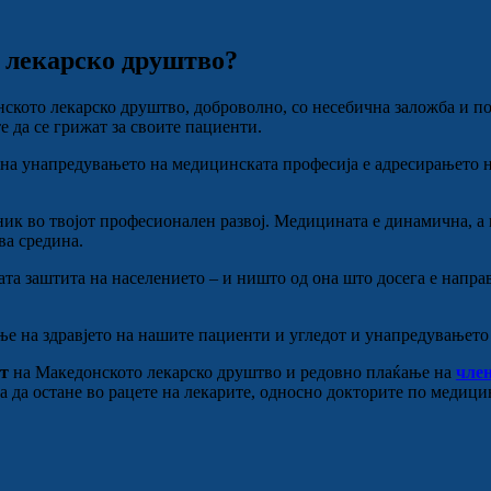
 лекарско друштво?
нското лекарско друштво, доброволно, со несебична заложба и п
е да се грижат за своите пациенти.
 на унапредувањето на медицинската професија е адресирањето н
зник во твојот професионален развој. Медицината е динамична, а
ва средина.
ата заштита на населението – и ништо од она што досега е напра
ње на здравјето на нашите пациенти и угледот и унапредувањето
т
на Македонското лекарско друштво и редовно плаќање на
чле
да остане во рацете на лекарите, односно докторите по медици