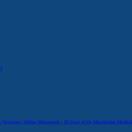
П
уштво / Jubilee Monograph – 80 Years of the Macedonian Medical 