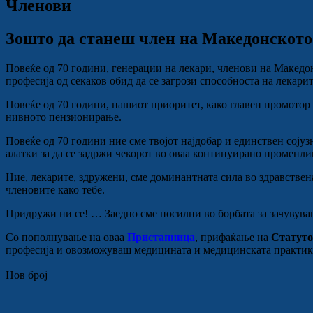
Членови
Зошто да станеш член на Македонското
Повеќе од 70 години, генерации на лекари, членови на Македо
професија од секаков обид да се загрози способноста на лекарит
Повеќе од 70 години, нашиот приоритет, како главен промотор
нивното пензионирање.
Повеќе од 70 години ние сме твојот најдобар и единствен соју
алатки за да се задржи чекорот во оваа континуирано променли
Ние, лекарите, здружени, сме доминантната сила во здравствен
членовите како тебе.
Придружи ни се! … Заедно сме посилни во борбата за зачувува
Со пополнување на оваа
Пристапница
, прифаќање на
Статуто
професија и овозможуваш медицината и медицинската практика 
Нов број