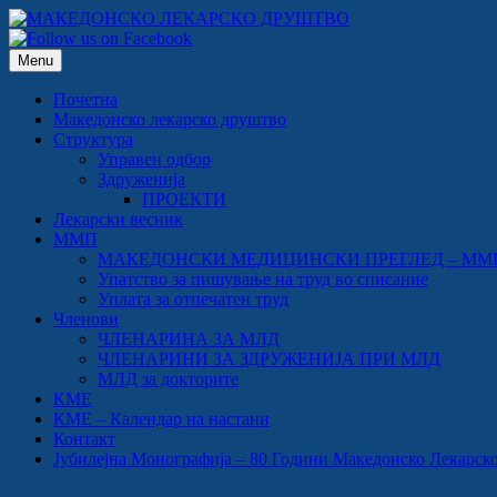
Skip
to
content
Menu
Почетна
Македонско лекарско друштво
Структура
Управен одбор
Здруженија
ПРОЕКТИ
Лекарски весник
ММП
МАКЕДОНСКИ МЕДИЦИНСКИ ПРЕГЛЕД – ММ
Упатство за пишување на труд во списание
Уплата за отпечатен труд
Членови
ЧЛЕНАРИНА ЗА МЛД
ЧЛЕНАРИНИ ЗА ЗДРУЖЕНИЈА ПРИ МЛД
МЛД за докторите
КМЕ
КМЕ – Календар на настани
Контакт
Јубилејна Монографија – 80 Години Македонско Лекарско Др