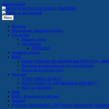
Skip to content
Menu
Почетна
Македонско лекарско друштво
Структура
Управен одбор
Здруженија
ПРОЕКТИ
Лекарски весник
ММП
МАКЕДОНСКИ МЕДИЦИНСКИ ПРЕГЛЕД – ММ
Упатство за пишување на труд во списание
Уплата за отпечатен труд
Членови
ЧЛЕНАРИНА ЗА МЛД
ЧЛЕНАРИНИ ЗА ЗДРУЖЕНИЈА ПРИ МЛД
МЛД за докторите
КМЕ
КМЕ – Календар на настани
Контакт
Јубилејна Монографија – 80 Години Македонско Лекарско Др