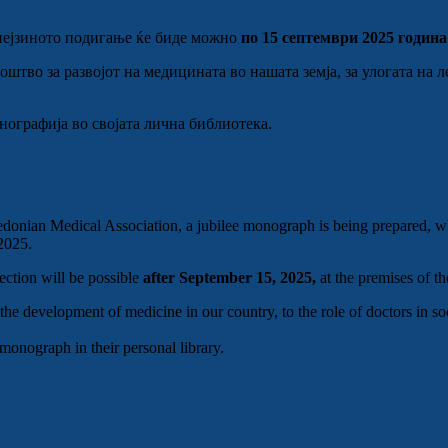
 нејзиното подигање ќе биде можно
по 15 септември 2025 година
оштво за развојот на медицината во нашата земја, за улогата на 
онографија во својата лична библиотека.
Macedonian Medical Association, a jubilee monograph is being prepared,
2025.
lection will be possible
after September 15, 2025,
at the premises of 
e development of medicine in our country, to the role of doctors in soci
onograph in their personal library.