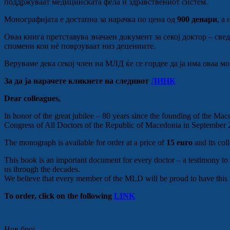
поддржуваат медицинската фела и здравствениот систем.
Монографијата е достапна за нарачка по цена од
900 денари
, а
Оваа книга претставува значаен документ за секој доктор – свед
спомени кои нè поврзуваат низ децениите.
Веруваме дека секој член на МЛД ќе се гордее да ја има оваа м
За да ја нарачете кликнете на следниот
ЛИНК
Dear colleagues,
In honor of the great jubilee – 80 years since the founding of the 
Congress of All Doctors of the Republic of Macedonia in September 
The monograph is available for order at a price of
15 euro
and its col
This book is an important document for every doctor – a testimony to th
us through the decades.
We believe that every member of the MLD will be proud to have this m
To order, click on the following
LINK
Нов број