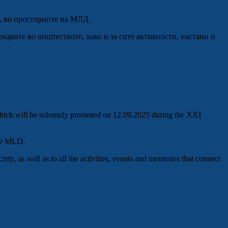
, во просториите на МЛД.
лекарите во општеството, како и за сите активности, настани и
 which will be solemnly promoted on 12.09.2025 during the XXI
the MLD.
ety, as well as to all the activities, events and memories that connect