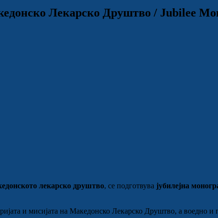
едонско Лекарско Друштво / Jubilee Mono
кедонското лекарско друштво
, се подготвува
јубилејна моногр
оријата и мисијата на Македонско Лекарско Друштво, а воедно и