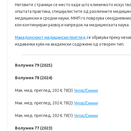
Неговите страници се место каде што клиничкото искуство
општата практика, специјалистите од различните медицин
медицински и сродни науки. ММП го поврзува секојдневни
кон континуиран развој и напредок на медицинската наука.
Македонскиот медицински преглед
се објавува преку нез
издавачки куќи на академски содржини од отворен тип.
Волумен 79 (2025)
Волумен 78 (2024)
Мак. мед. преглед, 2024; 78(3)
Читај/Симни
Мак. мед. преглед, 2024; 78(2)
Читај/Симни
Мак. мед. преглед, 2024; 78(1)
Читај/Симни
Волумен 77 (2023)