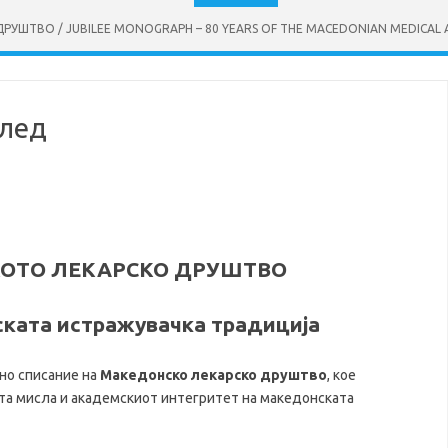
УШТВО / JUBILEE MONOGRAPH – 80 YEARS OF THE MACEDONIAN MEDICAL 
глед
КОТО ЛЕКАРСКО ДРУШТВО
ската истражувачка традиција
но списание на
Македонско лекарско друштво
, кое
чната мисла и академскиот интегритет на македонската