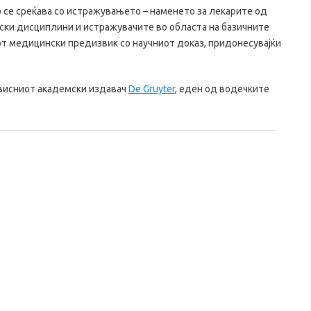
 се среќава со истражувањето – наменето за лекарите од
ски дисциплини и истражувачите во областа на базичните
от медицински предизвик со научниот доказ, придонесувајќи
ависниот академски издавач
De Gruyter
, еден од водечките