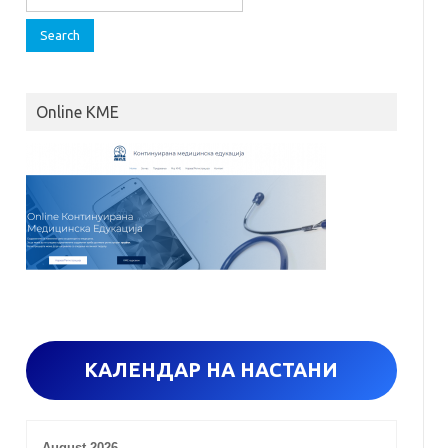
e
a
r
c
h
Online KME
f
o
r
:
КАЛЕНДАР НА НАСТАНИ
August 2026