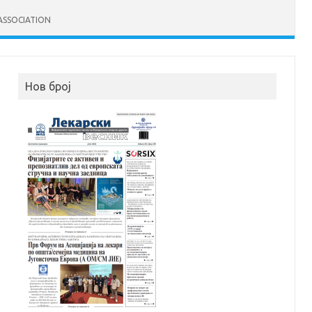
ASSOCIATION
Нов број