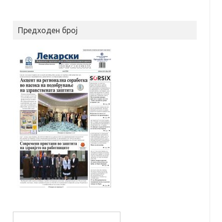
Предходен број
S