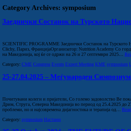
Category Archives:
symposium
Заеднички Состанок на Турското Нацио
SCIENTIFIC PROGRAMME Заеднички Состанок на Турското Нацио
Clichy, Париз, ФранцијаОрганизатор: Nutrition Academy Со го
на Македонија, кој ќе се одржи на 26 и 27 септември 2025…
Re
Category:
CME
Congress
Events
Expert Meeting
KME
symposium
25-27.04.2025 – Меѓународен Сим
Почитувани колеги и пријатели, Со големо задоволство Ве по
Дрим, Струга, Северна Македонија во период од 25.4.2025 до 
проблеми, но и најсовремена дијагностика и терапија од…
Rea
Category:
symposium
Настани