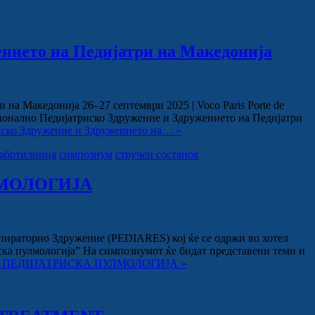
нието на Педијатри на Македонија
Македонија 26–27 септември 2025 | Voco Paris Porte de
ационално Педијатриско Здружение и Здружението на Педијатри
иско Здружение и Здружението на… »
аботилница
симпозиум
стручен состанок
УЛМОЛОГИЈА
пираторно Здружение (PEDIARES) кој ќе се одржи во хотел
иска пулмологија” На симпозиумот ќе бидат представени теми и
И ВО ПЕДИЈАТРИСКА ПУЛМОЛОГИЈА »