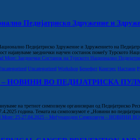
нално Педијатриско Здружение и Здруже
нално Педијатриско Здружение и Здружението на Педијатри на 
рдост најавуваме заеднички научен состанок помеѓу Турското Н
ad More: Заеднички Состанок на Турското Национално Педијатр
Uncategorized
Uncategorized
Workshop
Бенефит
Конгрес
Настани
Р
позиум – НОВИНИ ВО ПЕДИЈАТРИСКА П
кануваме на третиот симпозиум организиран од Педијатриско Рес
27.4.2025 година. Темата на симпозиумот е „Новини во педијатр
d More: 25-27.04.2025 – Меѓународен Симпозиум – НОВИН