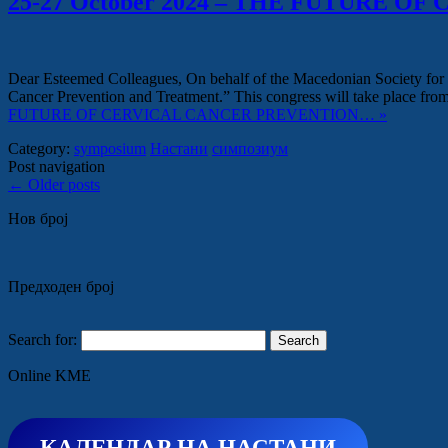
25-27 October 2024 – THE FUTURE
Dear Esteemed Colleagues, On behalf of the Macedonian Society for
Cancer Prevention and Treatment.” This congress will take place fr
FUTURE OF CERVICAL CANCER PREVENTION… »
Category:
symposium
Настани
симпозиум
Post navigation
←
Older posts
Нов број
Предходен број
Search for:
Online KME
КАЛЕНДАР НА НАСТАНИ