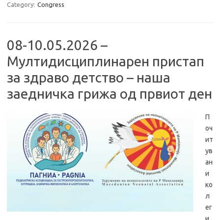
Category:
Congress
08-10.05.2026 –
Мултидисциплинарен пристап
за здраво детство – наша
заедничка грижа од првиот ден
П
оч
ит
ув
ан
и
ко
л
ег
и,