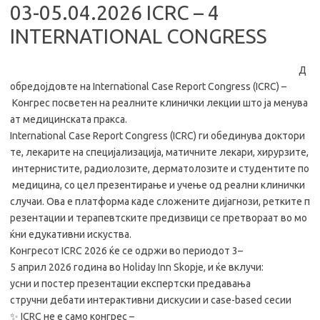
03-05.04.2026 ICRC – 4
INTERNATIONAL CONGRESS
Д
обредојдовте на International Case Report Congress (ICRC) –
Конгрес посветен на реалните клинички лекции што ја менува
ат медицинската пракса.
International Case Report Congress (ICRC) ги обединува доктори
те, лекарите на специјализација, матичните лекари, хирурзите,
интернистите, радиолозите, дерматолозите и студентите по
медицина, со цел презентирање и учење од реални клинички
случаи. Ова е платформа каде сложените дијагнози, ретките п
резентации и терапевтските предизвици се претвораат во мо
ќни едукативни искуства.
Конгресот ICRC 2026 ќе се одржи во периодот 3–
5 април 2026 година во Holiday Inn Skopje, и ќе вклучи:
усни и постер презентации експертски предавања
стручни дебати интерактивни дискусии и case-based сесии
✨ ICRC не е само конгрес –