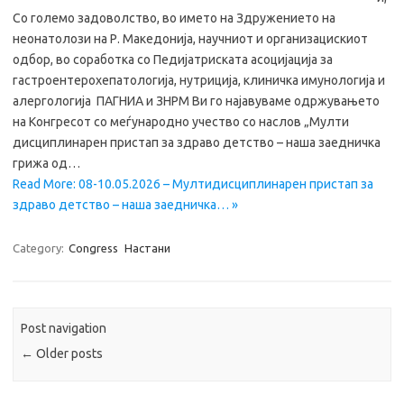
Со големо задоволство, во името на Здружението на
неонатолози на Р. Македонија, научниот и организацискиот
одбор, во соработка со Педијатриската асоцијација за
гастроентерохепатологија, нутриција, клиничка имунологија и
алергологија ПАГНИА и ЗНРМ Ви го најавуваме одржувањето
на Конгресот со меѓународно учество со наслов „Мулти
дисциплинарен пристап за здраво детство – наша заедничка
грижа од…
Read More: 08-10.05.2026 – Мултидисциплинарен пристап за
здраво детство – наша заедничка… »
Category:
Congress
Настани
Post navigation
←
Older posts