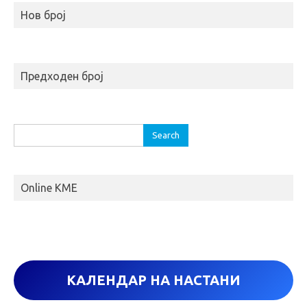
Нов број
Предходен број
S
e
a
r
Online KME
c
h
f
o
r
КАЛЕНДАР НА НАСТАНИ
: