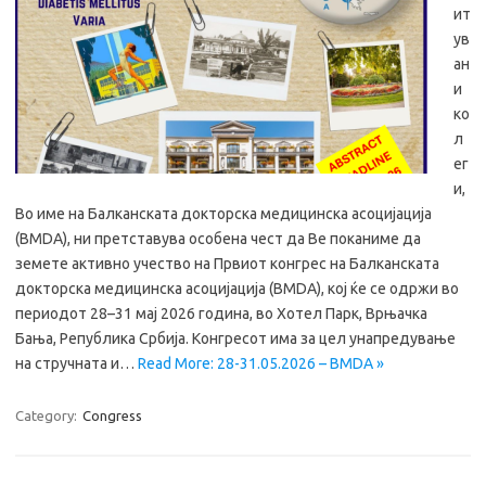
ит
ув
ан
и
ко
л
ег
и,
Во име на Балканската докторска медицинска асоцијација
(BMDA), ни претставува особена чест да Ве поканиме да
земете активно учество на Првиот конгрес на Балканската
докторска медицинска асоцијација (BMDA), кој ќе се одржи во
периодот 28–31 мај 2026 година, во Хотел Парк, Врњачка
Бања, Република Србија. Конгресот има за цел унапредување
на стручната и…
Read More: 28-31.05.2026 – BMDA »
Category:
Congress