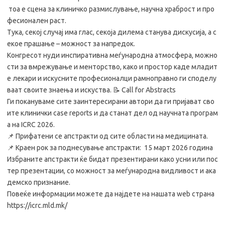
тоа е сцена за клиничко размислување, научна храброст и про
фесионален раст.
Тука, секој случај има глас, секоја дилема станува дискусија, а с
екое прашање – можност за напредок.
Конгресот нуди инспиративна меѓународна атмосфера, можно
сти за вмрежување и менторство, како и простор каде младит
е лекари и искусните професионалци рамноправно ги споделу
ваат своите знаења и искуства. 📝 Call for Abstracts
Ги покануваме сите заинтересирани автори да ги пријават сво
ите клинички case reports и да станат дел од научната програм
а на ICRC 2026.
📌 Прифатени се апстракти од сите области на медицината.
📌 Краен рок за поднесување апстракти: 15 март 2026 година
Избраните апстракти ќе бидат презентирани како усни или пос
тер презентации, со можност за меѓународна видливост и ака
демско признание.
Повеќе информации можете да најдете на нашата web страна
https://icrc.mld.mk/