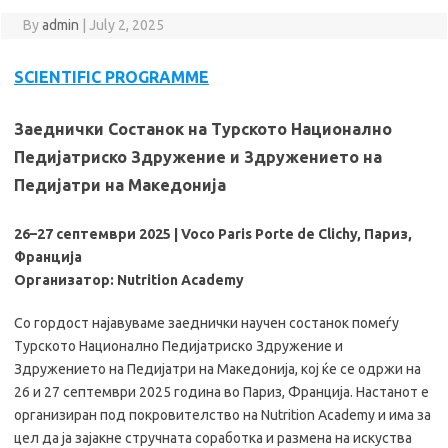
By
admin
|
July 2, 2025
SCIENTIFIC PROGRAMME
Заеднички Состанок на Турското Национално
Педијатриско Здружение и Здружението на
Педијатри на Македонија
26–27 септември 2025 | Voco Paris Porte de Clichy, Париз,
Франција
Организатор: Nutrition Academy
Со гордост најавуваме заеднички научен состанок помеѓу
Турското Национално Педијатриско Здружение и
Здружението на Педијатри на Македонија, кој ќе се одржи на
26 и 27 септември 2025 година во Париз, Франција. Настанот е
организиран под покровителство на Nutrition Academy и има за
цел да ја зајакне стручната соработка и размена на искуства