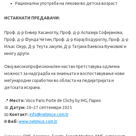
Рационална употреба на лекови во детска возраст
ИСТАКНАТИ ПРЕДАВАЧИ:
Проф. д-р Енвер Хасаноглу, Проф. д-р Аспазија Софијанова,
Проф. д-р Фунда Четин, Проф. д-р Корaј Бодуроглу, Проф. д-р
Иљас Окур, Д-р Теута Јакупи, Д-р Татјана Баевска Вучковиќ и
многу други.
Овој високопрофесионален настан претставува одлична
можност за надградба на знаењата и воспоставување нови
меѓународни соработки во областа на педијатријата и
детската исхрана.
📍
Место:
Voco Paris Porte de Clichy by IHG, Париз
📅
Датум:
26–27 септември 2025
📧
Контакт:
info@netmice.com.tr
🌐
Веб:
www.netmice.com.tr
Category:
CME
Congress
Events
Expert Meeting
KME
symposium