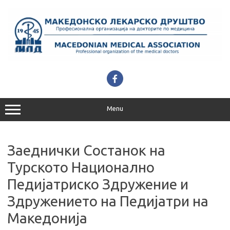
Skip
to
content
Menu
Заеднички Состанок на
Турското Национално
Педијатриско Здружение и
Здружението на Педијатри на
Македонија