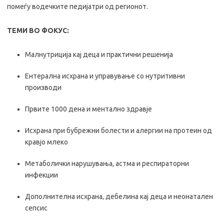
помеѓу водечките педијатри од регионот.
ТЕМИ ВО ФОКУС:
Малнутриција кај деца и практични решенија
Ентерална исхрана и управување со нутритивни
производи
Првите 1000 дена и ментално здравје
Исхрана при бубрежни болести и алергии на протеин од
кравјо млеко
Метаболички нарушувања, астма и респираторни
инфекции
Дополнителна исхрана, дебелина кај деца и неонатален
сепсис