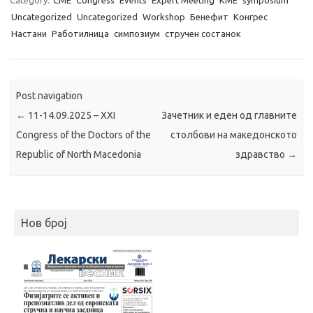
Uncategorized
Uncategorized
Workshop
Бенефит
Конгрес
Настани
Работилница
симпозиум
стручен состанок
Post navigation
←
11-14.09.2025 – XXI
Зачетник и еден од главните
Congress of the Doctors of the
столбови на македонското
Republic of North Macedonia
здравство
→
Нов број