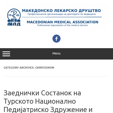
Skip
to
content
Menu
CATEGORY ARCHIVES:
СИМПОЗИУМ
Заеднички Состанок на
Турското Национално
Педијатриско Здружение и