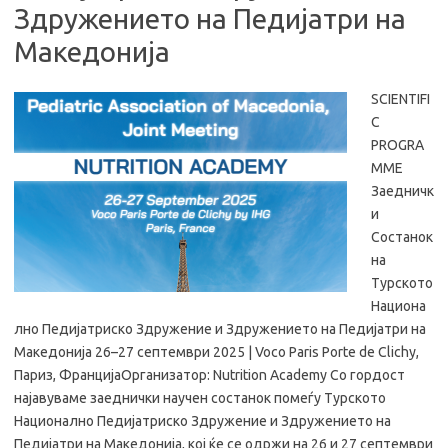
Здружението на Педијатри на
Македонија
SCIENTIFI
C
PROGRA
MME
Заедничк
и
Состанок
на
Турското
Национа
лно Педијатриско Здружение и Здружението на Педијатри на
Македонија 26–27 септември 2025 | Voco Paris Porte de Clichy,
Париз, ФранцијаОрганизатор: Nutrition Academy Со гордост
најавуваме заеднички научен состанок помеѓу Турското
Национално Педијатриско Здружение и Здружението на
Педијатри на Македонија, кој ќе се одржи на 26 и 27 септември