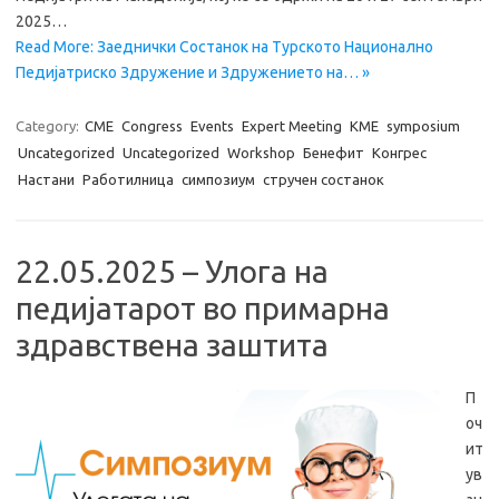
2025…
Read More: Заеднички Состанок на Турското Национално
Педијатриско Здружение и Здружението на… »
Category:
CME
Congress
Events
Expert Meeting
KME
symposium
Uncategorized
Uncategorized
Workshop
Бенефит
Конгрес
Настани
Работилница
симпозиум
стручен состанок
22.05.2025 – Улога на
педијатарот во примарна
здравствена заштита
П
оч
ит
ув