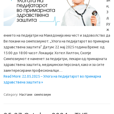
ан
и,
З
д
ру
ж
ението на педијатри на Македонија има чест и задоволство да
Ве покани на симпозиумот: „Улога на педијатарот во примарна
здравствена заштита“ Датум: 22 мај 2025 година Време: од
15:00 до 18:00 часот Локација: Хотел Хилтон, Скопје
Симпозиумот е наменет за педијатри, лекари од примарната
здравствена заштита, медицински персонал, како и за сите
заинтересирани професионалци…
Read More: 22.05.2025 – Улога на педијатарот во примарна
здравствена заштита »
Category:
Настани
симпозиум