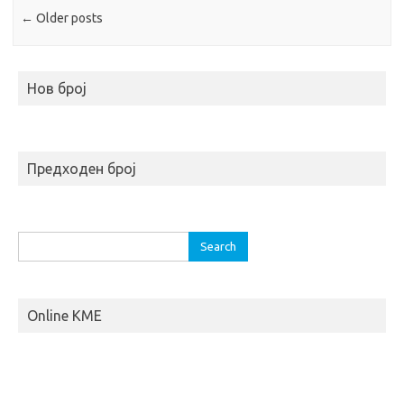
←
Older posts
Нов број
Предходен број
S
e
a
r
Online KME
c
h
f
o