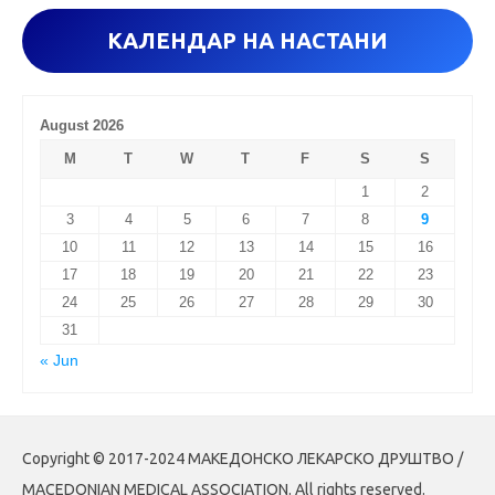
r
КАЛЕНДАР НА НАСТАНИ
:
August 2026
M
T
W
T
F
S
S
1
2
3
4
5
6
7
8
9
10
11
12
13
14
15
16
17
18
19
20
21
22
23
24
25
26
27
28
29
30
31
« Jun
Copyright © 2017-2024 МАКЕДОНСКО ЛЕКАРСКО ДРУШТВО /
MACEDONIAN MEDICAL ASSOCIATION. All rights reserved.