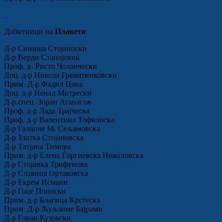
Добитници на
Плакети
Д-р Синиша Стојаноски
Д-р Верди Станојевиќ
Проф. д- Ристо Чоланчески
Доц. д-р Никола Граматниковски
Прим. Д-р Фадил Цана
Доц. д-р Ненад Митрески
Д-р.спец. Зоран Атанасов
Проф. д-р Лада Трајческа
Проф. д-р Валентина Тофилоска
Д-р Галапче M. Сељамовска
Д-р Златка Стојановска
Д-р Татјана Тимова
Прим. д-р Елена Ѓоргиевска Николовска
Д-р Стојанка Трифунова
Д-р Славица Ортаковска
Д-р Екрем Исмани
Д-р Гоце Попоски
Прим. д-р Благица Крстеска
Прим. Д-р Љуљзиме Бајрами
Д-р Горан Кузевски