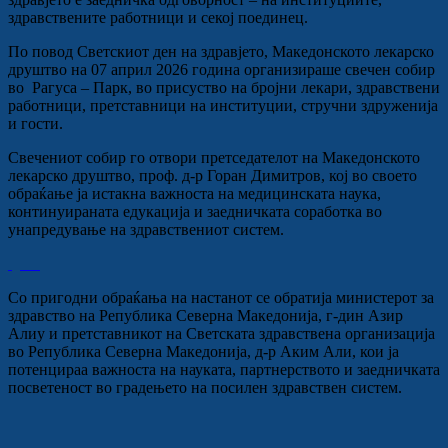
здравствените работници и секој поединец.
По повод Светскиот ден на здравјето, Македонското лекарско
друштво на 07 април 2026 година организираше свечен собир
во Рагуса – Парк, во присуство на бројни лекари, здравствени
работници, претставници на институции, стручни здруженија
и гости.
Свечениот собир го отвори претседателот на Македонското
лекарско друштво, проф. д-р Горан Димитров, кој во своето
обраќање ја истакна важноста на медицинската наука,
континуираната едукација и заедничката соработка во
унапредување на здравствениот систем.
Со пригодни обраќања на настанот се обратија министерот за
здравство на Република Северна Македонија, г-дин Азир
Алиу и претставникот на Светската здравствена организација
во Република Северна Македонија, д-р Аким Али, кои ја
потенцираа важноста на науката, партнерството и заедничката
посветеност во градењето на посилен здравствен систем.