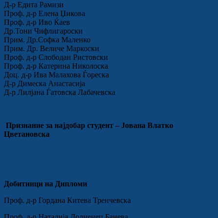
Д-р Едита Рамизи
Проф. д-р Елена Џикова
Проф. д-р Иво Ќаев
Др.Тони Чифлигароски
Прим. Др.Софка Маленко
Прим. Др. Величе Маркоски
Проф. д-р Слободан Ристовски
Проф. д-р Катерина Николоска
Доц. д-р Ива Малахова Ѓореска
Д-р Димеска Анастасија
Д-р Лилјана Ѓатовска Лабачевска
Признание за најдобар студент – Јована Влатко
Цветановска
Добитници на Дипломи
Проф. д-р Гордана Китева Тренчевска
Проф. д-р Наталија Долненец Банева