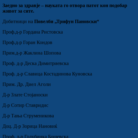
Заедно за здравје – науката го отвора патот кон подобар
живот за сите.
Добитници на
Повелби „Трифун Пановски“
Проф.д-р Гордана Ристовска
Проф.д-р Горан Кондов
Прим.д-р Жаклина Шопова
Проф. д-р Деска Димитриевска
Проф. д-р Славица Костадинова Куновска
Прим. Др. Диел Аголи
Д-р Злате Стојаноски
Д-р Сотир Ставридис
Д-р Тања Струменикова
Доц. Д-р Зорица Нановиќ
Проф. д-р Голубинка Бошевска