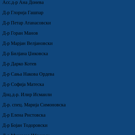
Асс.д-р Ана Донева
Д-р Глорија Гашпар
Д-р Петар Атанасовски
Д-р Горан Манов
Д-р Марјан Велјановски
Д-р Билјана Џиковска
Д-р Дарко Котев
Д-р Сања Накова Ордева
Д-р Софија Матеска
Доц.д-р. Илир Исмаили
Д-р. спец. Марија Симоновска
Д-р Елена Ристовска
Д-р Бојан Тодоровски