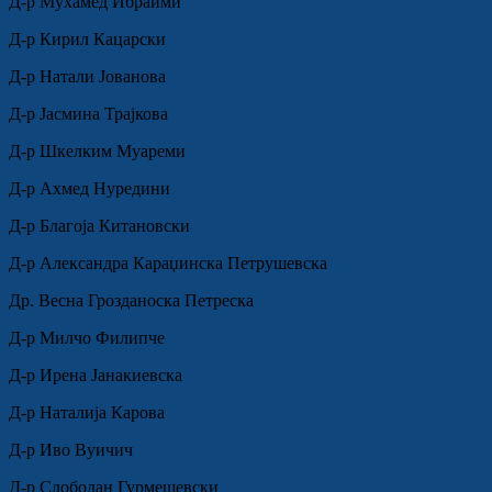
Д-р Мухамед Ибраими
Д-р Кирил Кацарски
Д-р Натали Јованова
Д-р Јасмина Трајкова
Д-р Шкелким Муареми
Д-р Ахмед Нуредини
Д-р Благоја Китановски
Д-р Александра Караџинска Петрушевска
Др. Весна Грозданоска Петреска
Д-р Милчо Филипче
Д-р Ирена Јанакиевска
Д-р Наталија Карова
Д-р Иво Вуичич
Д-р Слободан Гурмешевски