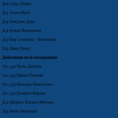
Д-р Суад Абдуи
Д-р Асим Муса
Д-р Хекуран Дука
Д-р Јулија Ивановска
Д-р Ева Созовска – Белчовска
Д-р Дика Онур
Добитници на Благодарници
Асс.д-р Теута Далипи
Асс.д-р Ирена Ѓорчева
Асс.д-р Василка Николоска
Асс.д-р Џошкун Керала
Д-р Шпреса Хасани Мехмед
Д-р Јасна Петреска