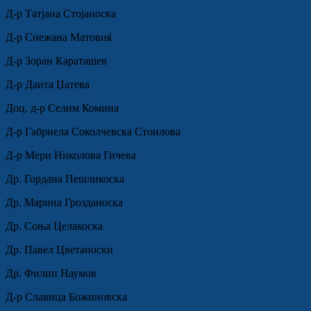
Д-р Татјана Стојаноска
Д-р Снежана Матовиќ
Д-р Зоран Караташев
Д-р Даита Џатева
Доц. д-р Селим Комина
Д-р Габриела Соколчевска Стоилова
Д-р Мери Николова Гичева
Др. Гордана Пешликоска
Др. Марина Грозданоска
Др. Соња Целакоска
Др. Павел Цветаноски
Др. Филип Наумов
Д-р Славица Божиновска