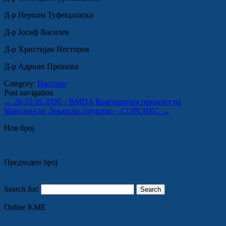
Д-р Нерхим Туфекџиоски
Д-р Јосиф Василев
Д-р Христијан Несторов
Д-р Адриан Прешова
Category:
Настани
Post navigation
←
28-31.05.2026 – BMDA
Компанијата пријател на
Македонско Лекарско Друштво – СОРСИКС
→
Нов број
Предходен број
Search for:
Online KME