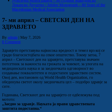
Јубилејна Монографија – 80 Години Македонско
Лекарско Друштво / Jubilee Monograph – 80 Years of the
Macedonian Medical Association
7- ми април – СВЕТСКИ ДЕН НА
ЗДРАВЈЕТО
By
admin
|
May 7, 2026
0 Comment
Здравјето претставува највисока вредност и темел врз кој се
гради благосостојбата на секое општество. Токму затоа, 7
април – Светскиот ден на здравјето, претставува значаен
потсетник за важноста на грижата за човекот, за улогата на
медицинската наука и за заедничката одговорност во
создавање поквалитетен и подостапен здравствен систем.
Овој ден, востановен од
World Health Organization
, го
обединува светот околу заедничката цел – подобро здравје за
сите.
Годинава, Светскиот ден на здравјето се одбележува под
мотото:
„Заедно за здравје. Науката ја прави здравствената
заштита подостапна.“