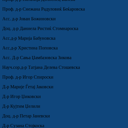
Проф. д-р Снежана Радуловиќ Беќаровска
Асс. д-р Јован Божиновски
Доц. д-р Даниела Ристиќ Стомнароска
Асс.д-р Марија Бабуновска
Асс.д-р Христина Поповска
Асс. Д-р Сања Џамбазовска Зикова
Науч.сор.д-р Татјана Делева Стошевска
Проф. д-р Игор Спироски
Д-р Марије Ѓетај Јаковски
Д-р Игор Џиковски
Д-р Кујтим Џелили
Доц. д-р Петар Јаневски
Д-р Сузана Стојкоска