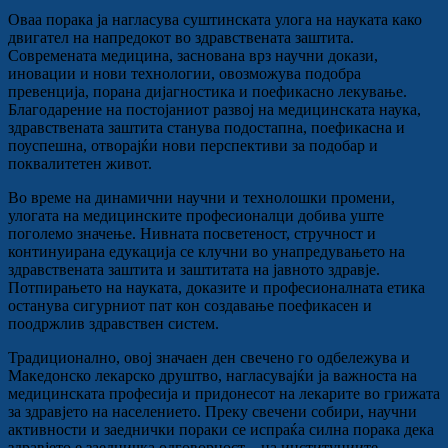
Оваа порака ја нагласува суштинската улога на науката како
двигател на напредокот во здравствената заштита.
Современата медицина, заснована врз научни докази,
иновации и нови технологии, овозможува подобра
превенција, порана дијагностика и поефикасно лекување.
Благодарение на постојаниот развој на медицинската наука,
здравствената заштита станува подостапна, поефикасна и
поуспешна, отворајќи нови перспективи за подобар и
поквалитетен живот.
Во време на динамични научни и технолошки промени,
улогата на медицинските професионалци добива уште
поголемо значење. Нивната посветеност, стручност и
континуирана едукација се клучни во унапредувањето на
здравствената заштита и заштитата на јавното здравје.
Потпирањето на науката, доказите и професионалната етика
останува сигурниот пат кон создавање поефикасен и
поодржлив здравствен систем.
Традиционално, овој значаен ден свечено го одбележува и
Македонско лекарско друштво
, нагласувајќи ја важноста на
медицинската професија и придонесот на лекарите во грижата
за здравјето на населението. Преку свечени собири, научни
активности и заеднички пораки се испраќа силна порака дека
здравјето е заедничка одговорност – на институциите,