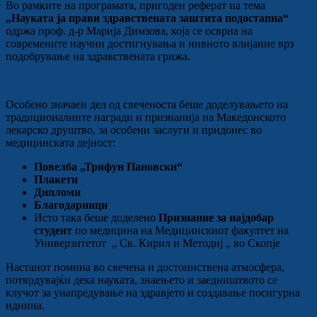
Во рамките на програмата, пригоден реферат на тема
„Науката ја прави здравствената заштита подостапна“
одржа проф. д-р Марија Димзова, која се осврна на
современите научни достигнувања и нивното влијание врз
подобрување на здравствената грижа.
Особено значаен дел од свеченоста беше доделувањето на
традиционалните награди и признанија на Македонското
лекарско друштво, за особени заслуги и придонес во
медицинската дејност:
Повелба „Трифун Пановски“
Плакети
Дипломи
Благодарници
Исто така беше доделено
Признание за најдобар
студент
по медицина на Медицинскиот факултет на
Универзитетот „ Св. Кирил и Методиј „ во Скопје
Настанот помина во свечена и достоинствена атмосфера,
потврдувајќи дека науката, знаењето и заедништвото се
клучот за унапредување на здравјето и создавање посигурна
иднина.