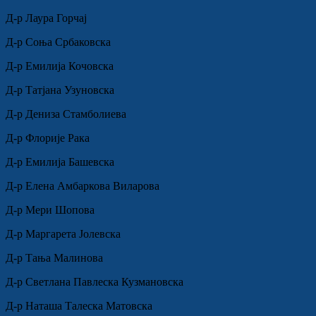
Д-р Лаура Горчај
Д-р Соња Србаковска
Д-р Емилија Кочовска
Д-р Татјана Узуновска
Д-р Дениза Стамболиева
Д-р Флорије Рака
Д-р Емилија Башевска
Д-р Елена Амбаркова Виларова
Д-р Мери Шопова
Д-р Маргарета Јолевска
Д-р Тања Малинова
Д-р Светлана Павлеска Кузмановска
Д-р Наташа Талеска Матовска