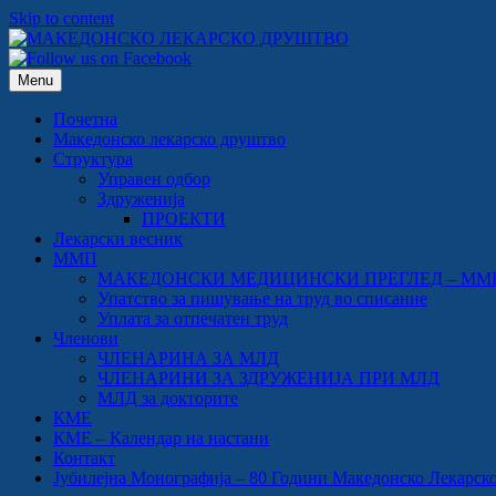
Skip to content
Menu
Почетна
Македонско лекарско друштво
Структура
Управен одбор
Здруженија
ПРОЕКТИ
Лекарски весник
ММП
МАКЕДОНСКИ МЕДИЦИНСКИ ПРЕГЛЕД – ММ
Упатство за пишување на труд во списание
Уплата за отпечатен труд
Членови
ЧЛЕНАРИНА ЗА МЛД
ЧЛЕНАРИНИ ЗА ЗДРУЖЕНИЈА ПРИ МЛД
МЛД за докторите
КМЕ
КМЕ – Календар на настани
Контакт
Јубилејна Монографија – 80 Години Македонско Лекарско Др