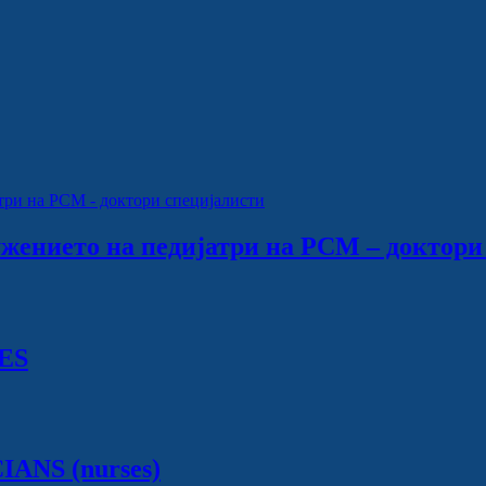
ужението на педијатри на РСМ – доктори
ES
NS (nurses)