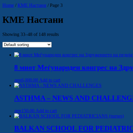
Home
/
КМЕ Настани
/ Page 3
КМЕ Настани
Showing 33–48 of 148 results
8 миот Меѓународен конгрес на Здр
ден
6,000.00
Add to cart
ASTHMA – NEWS AND CHALLENG
ден
150.00
Add to cart
BALKAN SCHOOL FOR PEDIATRICIA