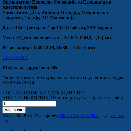
Организатор: Европска Фондација за Едукација по
Анестезиологија
Универзитет ,,Св. Кирил и Методиј,, Медицински
факултет, Скопје, Р.С.Македонија
Дата: 13.09 (четврток) до 15.09 (сабота), 2019 година
Место: Едукативен центар – АЛКАЛОИД – Дојран
Регистрација: 13.09.2019, 16:30 – 17:00 часот
ПРОГРАМА
Шифра на здружение: 005
*лице за контакт во случај на проблеми со уплатата: Сандра
+389 70 679 314
ПОСТДИПЛОМСКА ЕДУКАЦИЈА ПО
АНЕСТЕЗИОЛОГИЈА, Четврти циклус – втор курс quantity
Add to cart
SKU:
005-2019-2
Categories:
MSAICM
,
ЗЛАРИЛ
Tags:
course
,
курс