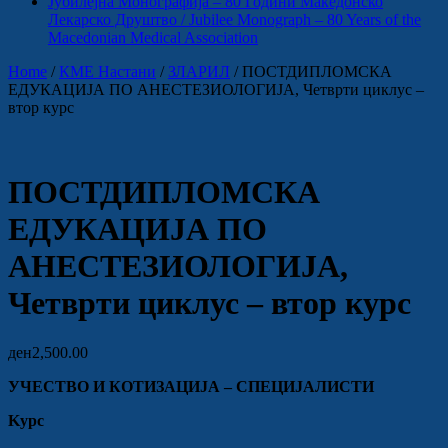
Јубилејна Монографија – 80 Години Македонско
Лекарско Друштво / Jubilee Monograph – 80 Years of the
Macedonian Medical Association
Home
/
КМЕ Настани
/
ЗЛАРИЛ
/ ПОСТДИПЛОМСКА
ЕДУКАЦИЈА ПО АНЕСТЕЗИОЛОГИЈА, Четврти циклус –
втор курс
ПОСТДИПЛОМСКА
ЕДУКАЦИЈА ПО
АНЕСТЕЗИОЛОГИЈА,
Четврти циклус – втор курс
ден
2,500.00
УЧЕСТВО И КОТИЗАЦИЈА – СПЕЦИЈАЛИСТИ
Kурс