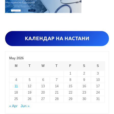
r
:
КАЛЕНДАР НА НАСТАНИ
May 2026
M
T
W
T
F
S
S
1
2
3
4
5
6
7
8
9
10
11
12
13
14
15
16
17
18
19
20
21
22
23
24
25
26
27
28
29
30
31
« Apr
Jun »