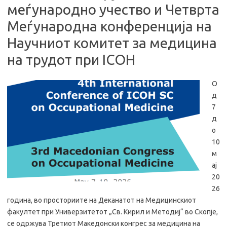
меѓународно учество и Четврта
Меѓународна конференција на
Научниот комитет за медицина
на трудот при ICOH
О
д
7
д
о
10
м
ај
20
26
година, во просториите на Деканатот на Медицинскиот
факултет при Универзитетот „Св. Кирил и Методиј“ во Скопје,
се одржува Третиот Македонски конгрес за медицина на