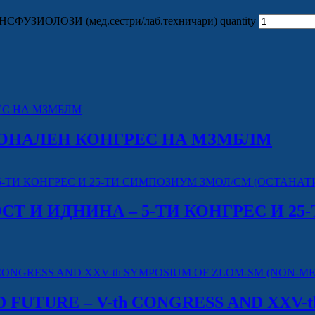
ИОЛОЗИ (мед.сестри/лаб.техничари) quantity
АЦИОНАЛЕН КОНГРЕС НА МЗМБЛМ
Т И ИДНИНА – 5-ТИ КОНГРЕС И 2
D FUTURE – V-th CONGRESS AND XXV-