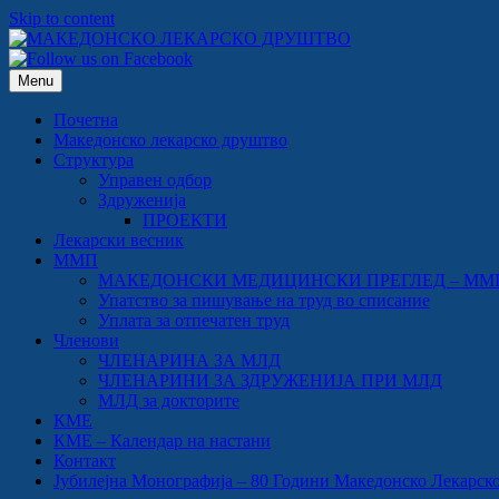
Skip to content
Menu
Почетна
Македонско лекарско друштво
Структура
Управен одбор
Здруженија
ПРОЕКТИ
Лекарски весник
ММП
МАКЕДОНСКИ МЕДИЦИНСКИ ПРЕГЛЕД – ММ
Упатство за пишување на труд во списание
Уплата за отпечатен труд
Членови
ЧЛЕНАРИНА ЗА МЛД
ЧЛЕНАРИНИ ЗА ЗДРУЖЕНИЈА ПРИ МЛД
МЛД за докторите
КМЕ
КМЕ – Календар на настани
Контакт
Јубилејна Монографија – 80 Години Македонско Лекарско Др