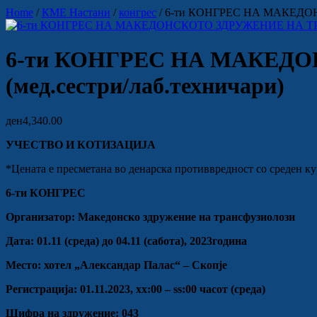
Home
/
КМЕ Настани
/
конгрес
/ 6-ти КОНГРЕС НА МАКЕДОН
6-ти КОНГРЕС НА МАКЕД
(мед.сестри/лаб.техничари)
ден
4,340.00
УЧЕСТВО И КОТИЗАЦИЈА
*Цената е пресметана во денарска противвредност со среден ку
6-ти КОНГРЕС
Организатор: Македонско здружение на трансфузиолози
Дата: 01.11 (среда) до 04.11 (сабота), 2023година
Место: хотел „Александар Палас“ – Скопје
Регистрација: 01.11.2023, хх:00 – ѕѕ:00 часот (среда)
Шифра на здружение: 043