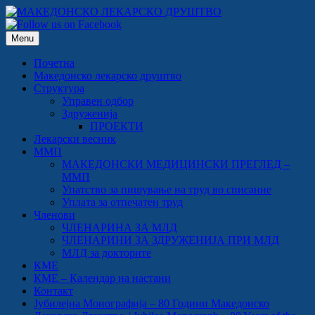
Skip
to
content
Menu
Почетна
Македонско лекарско друштво
Структура
Управен одбор
Здруженија
ПРОЕКТИ
Лекарски весник
ММП
МАКЕДОНСКИ МЕДИЦИНСКИ ПРЕГЛЕД –
ММП
Упатство за пишување на труд во списание
Уплата за отпечатен труд
Членови
ЧЛЕНАРИНА ЗА МЛД
ЧЛЕНАРИНИ ЗА ЗДРУЖЕНИЈА ПРИ МЛД
МЛД за докторите
КМЕ
КМЕ – Календар на настани
Контакт
Јубилејна Монографија – 80 Години Македонско