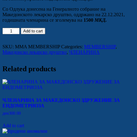
Со Одлука донесена на Генералното собрание на
Македонското лекарско друштво, оддржано на 22.12.2021,
годишната членарина се зголемува на
1500
МКД.
Членарина
Add to cart
quantity
SKU:
MMA MEMBERSHIP
Categories:
MEMBERSHIP
,
Македонско лекарско друштво
,
ЧЛЕНАРИНА
Related products
ЧЛЕНАРИНА ЗА МАКЕДОНСКО ЗДРУЖЕНИЕ ЗА
ЕНДОМЕТРИОЗА
ден
300.00
Add to cart