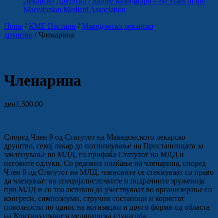
Лекарско Друштво / Jubilee Monograph – 80 Years of the
Macedonian Medical Association
Home
/
КМЕ Настани
/
Македонско лекарско
друштво
/ Членарина
Членарина
ден
1,500.00
Според Член 9 од Статутот на Македонското лекарско
друштво, секој лекар до потпишување на Пристапницата за
зачленување во МЛД, го прифаќа Статутот на МЛД и
неговите одлуки. Со редовно плаќање на членарина, според
Член 8 од Статутот на МЛД, членовите се стекнуваат со право
да членуваат во специјалистичките и подрачните зруженија
при МЛД и со тоа активно да учествуваат во организирање на
конгреси, симпозиуми, стручни состаноци и користат
поволности по однос на котизации и други форми од областа
на Континуираната медицинска едукација.