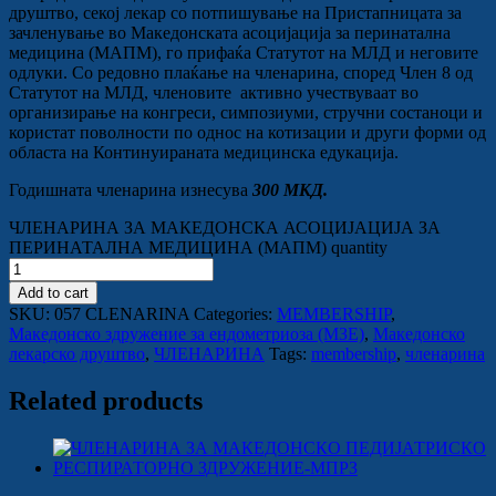
друштво, секој лекар со потпишување на Пристапницата за
зачленување во Македонската асоцијација за перинатална
медицина (МАПМ), го прифаќа Статутот на МЛД и неговите
одлуки. Со редовно плаќање на членарина, според Член 8 од
Статутот на МЛД, членовите активно учествуваат во
организирање на конгреси, симпозиуми, стручни состаноци и
користат поволности по однос на котизации и други форми од
областа на Континуираната медицинска едукација.
Годишната членарина изнесува
300 МКД.
ЧЛЕНАРИНА ЗА МАКЕДОНСКА АСОЦИЈАЦИЈА ЗА
ПЕРИНАТАЛНА МЕДИЦИНА (МАПМ) quantity
Add to cart
SKU:
057 CLENARINA
Categories:
MEMBERSHIP
,
Македонско здружение за ендометриоза (МЗЕ)
,
Македонско
лекарско друштво
,
ЧЛЕНАРИНА
Tags:
membership
,
членарина
Related products