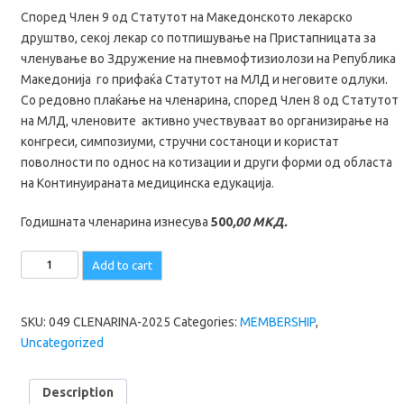
Според Член 9 од Статутот на Македонското лекарско
друштво, секој лекар со потпишување на Пристапницата за
членување во Здружение на пневмофтизиолози на Република
Македонија го прифаќа Статутот на МЛД и неговите одлуки.
Со редовно плаќање на членарина, според Член 8 од Статутот
на МЛД, членовите активно учествуваат во организирање на
конгреси, симпозиуми, стручни состаноци и користат
поволности по однос на котизации и други форми од областа
на Континуираната медицинска едукација.
Годишната членарина изнесува
500
,00 МКД.
ЧЛЕНАРИНА
Add to cart
ЗА
ЗДРУЖЕНИЕ
НА
SKU:
049 CLENARINA-2025
Categories:
MEMBERSHIP
,
ПНЕВМОФТИЗИОЛОЗИТЕ
Uncategorized
НА
РЕПУБЛИКА
Description